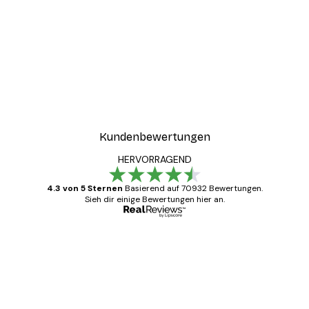
Kundenbewertungen
HERVORRAGEND
4.3 von 5 Sternen
Basierend auf 70932 Bewertungen.
Sieh dir einige Bewertungen hier an.
Verifizierter Käufer
Kundenbewertungen
Alles wie immer zügig, schnell, sicher
verpackt und ein stressfreier Einkauf
gewesen.