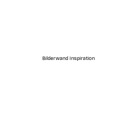
-40%*
ntergang Poster
Paris Poster
Ab 12,87 €
21,45 €
Bilderwand Inspiration