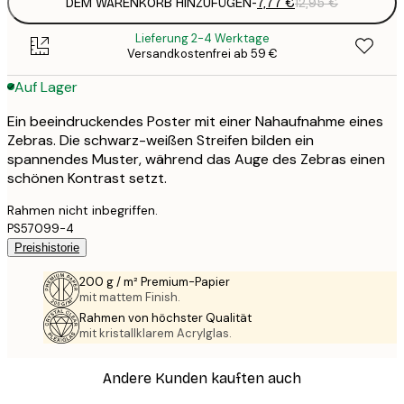
DEM WARENKORB HINZUFÜGEN
-
7,77 €
12,95 €
Lieferung 2-4 Werktage
Versandkostenfrei ab 59 €
Auf Lager
Ein beeindruckendes Poster mit einer Nahaufnahme eines
Zebras. Die schwarz-weißen Streifen bilden ein
spannendes Muster, während das Auge des Zebras einen
schönen Kontrast setzt.
Rahmen nicht inbegriffen.
PS57099-4
Preishistorie
200 g / m² Premium-Papier
mit mattem Finish.
Rahmen von höchster Qualität
mit kristallklarem Acrylglas.
Andere Kunden kauften auch