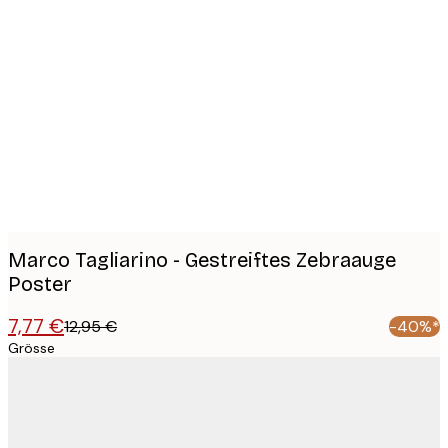
Product
images
Marco Tagliarino - Gestreiftes Zebraauge
Poster
7,77 €
12,95 €
-40%*
Grösse