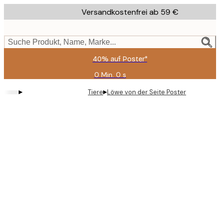
Skip
Versandkostenfrei ab 59 €
to
main
content.
Suche Produkt, Name, Marke...
40% auf Poster*
0 Min.
0 s
Gültig
bis:
▸
▸
Tiere
Löwe von der Seite Poster
2026-
08-
09