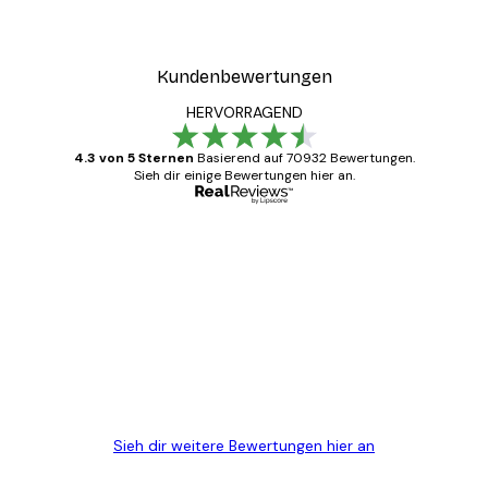
Kundenbewertungen
HERVORRAGEND
4.3 von 5 Sternen
Basierend auf 70932 Bewertungen.
Sieh dir einige Bewertungen hier an.
Verifizierter Käufer
Kundenbewertungen
Alles wie immer zügig, schnell, sicher
verpackt und ein stressfreier Einkauf
gewesen.
5 Jun
Edit D
Sieh dir weitere Bewertungen hier an