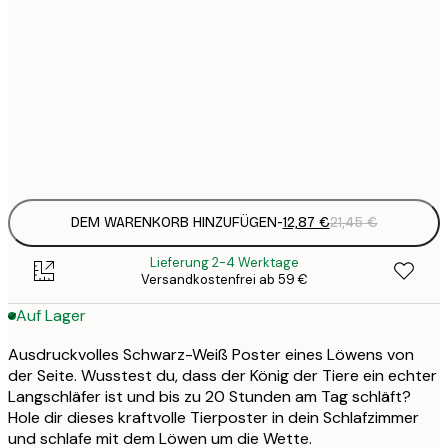
12
30x40 cm
2
19
50x70 cm
3
Frame
options
DEM WARENKORB HINZUFÜGEN
-
12,87 €
21,45 €
Lieferung 2-4 Werktage
Versandkostenfrei ab 59 €
Auf Lager
Ausdruckvolles Schwarz-Weiß Poster eines Löwens von
der Seite. Wusstest du, dass der König der Tiere ein echter
Langschläfer ist und bis zu 20 Stunden am Tag schläft?
Hole dir dieses kraftvolle Tierposter in dein Schlafzimmer
und schlafe mit dem Löwen um die Wette.