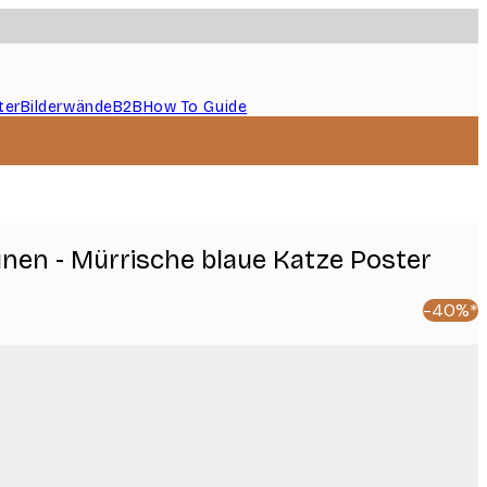
ter
Bilderwände
B2B
How To Guide
unen - Mürrische blaue Katze Poster
-40%*