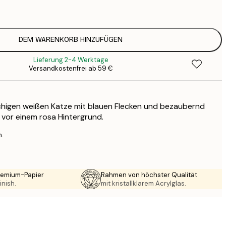
1
12
2
16
DEM WARENKORB HINZUFÜGEN
2
Lieferung 2-4 Werktage
19
Versandkostenfrei ab 59 €
3
26
4
schigen weißen Katze mit blauen Flecken und bezaubernd
64
vor einem rosa Hintergrund.
n.
Premium-Papier
Rahmen von höchster Qualität
inish.
mit kristallklarem Acrylglas.