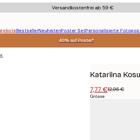
Versandkostenfrei ab 59 €
gebote
Bestseller
Neuheiten
Poster Set
Personalisierte Fotopos
40% auf Poster*
 Katze Poster
Katariina Kos
7,77 €
12,95 €
Grösse