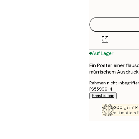
options
30x40 cm
40x50 cm
50x70 cm
Auf Lager
70x100 cm
Ein Poster einer flau
100x150 cm
mürrischem Ausdruck 
Rahmen nicht inbegriffe
PS55996-4
Preishistorie
200 g / m² 
mit mattem F