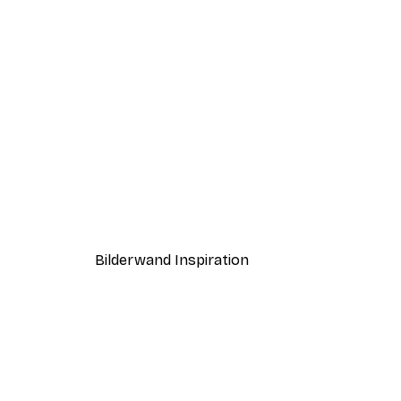
-40%*
Jonas Loose - I Don't Give A S
Ab 7,77 €
12,95 €
Bilderwand Inspiration