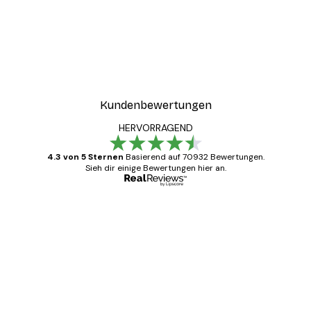
Kundenbewertungen
HERVORRAGEND
4.3 von 5 Sternen
Basierend auf 70932 Bewertungen.
Sieh dir einige Bewertungen hier an.
Verifizierter Käufer
Kundenbewertungen
Alles wie immer zügig, schnell, sicher
verpackt und ein stressfreier Einkauf
gewesen.
5 Jun
Edit D