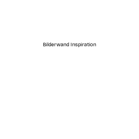
-40%*
Boat in the lake Poster
Ab 7,77 €
12,95 €
Bilderwand Inspiration