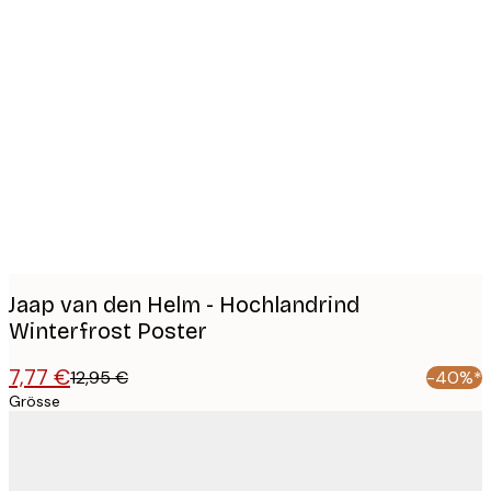
Product
images
Jaap van den Helm - Hochlandrind
Winterfrost Poster
7,77 €
12,95 €
-40%*
Grösse