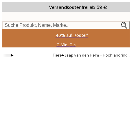
Skip
Versandkostenfrei ab 59 €
to
main
content.
Suche Produkt, Name, Marke...
40% auf Poster*
0 Min.
0 s
Gültig
bis:
▸
▸
Tiere
Jaap van den Helm - Hochlandrind Wi
2026-
08-
09