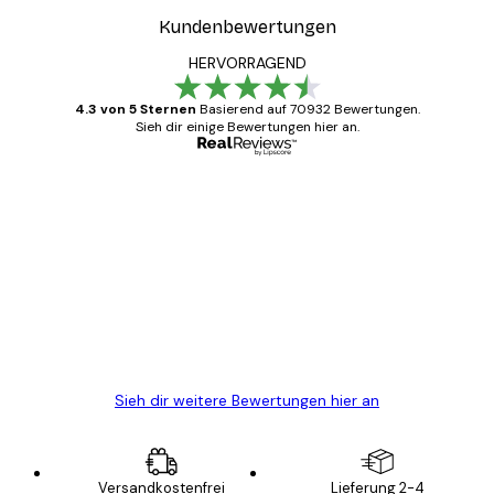
Kundenbewertungen
HERVORRAGEND
4.3 von 5 Sternen
Basierend auf 70932 Bewertungen.
Sieh dir einige Bewertungen hier an.
Verifizierter Käufer
Kundenbewertungen
Alles wie immer zügig, schnell, sicher
verpackt und ein stressfreier Einkauf
gewesen.
5 Jun
Edit D
Sieh dir weitere Bewertungen hier an
Versandkostenfrei
Lieferung 2-4