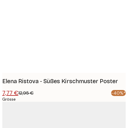
Product
images
Elena Ristova - Süßes Kirschmuster Poster
7,77 €
12,95 €
-40%*
Grösse