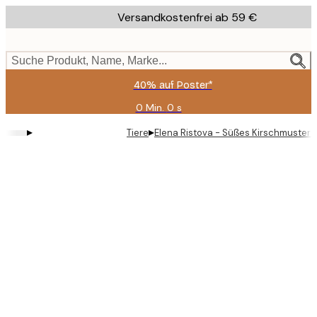
Skip
Versandkostenfrei ab 59 €
to
main
content.
Suche Produkt, Name, Marke...
40% auf Poster*
0 Min.
0 s
Gültig
bis:
▸
▸
Tiere
Elena Ristova - Süßes Kirschmuster 
2026-
08-
09