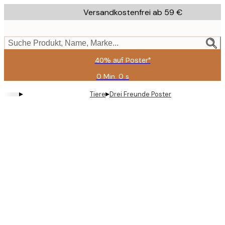
Skip
Versandkostenfrei ab 59 €
to
main
content.
Suche Produkt, Name, Marke...
40% auf Poster*
0 Min.
0 s
Gültig
bis:
▸
▸
Tiere
Drei Freunde Poster
2026-
08-
09