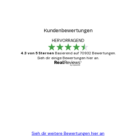
Kundenbewertungen
HERVORRAGEND
4.3 von 5 Sternen
Basierend auf 70932 Bewertungen.
Sieh dir einige Bewertungen hier an.
Verifizierter Käufer
Kundenbewertungen
Alles wie immer zügig, schnell, sicher
verpackt und ein stressfreier Einkauf
gewesen.
5 Jun
Edit D
Sieh dir weitere Bewertungen hier an