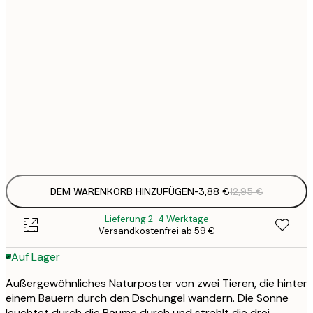
3
21x30 cm
1
5
30x40 cm
2
8
50x70 cm
3
Frame
options
DEM WARENKORB HINZUFÜGEN
-
3,88 €
12,95 €
Lieferung 2-4 Werktage
Versandkostenfrei ab 59 €
Auf Lager
Außergewöhnliches Naturposter von zwei Tieren, die hinter
einem Bauern durch den Dschungel wandern. Die Sonne
leuchtet durch die Bäume durch und strahlt die drei