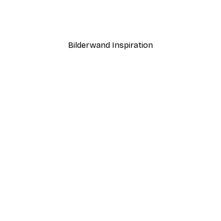
ntergang Poster
Paris Poster
Ab 12,87 €
21,45 €
Bilderwand Inspiration