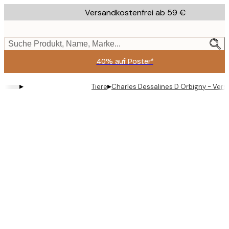
Skip
Versandkostenfrei ab 59 €
to
main
content.
Suche Produkt, Name, Marke...
40% auf Poster*
▸
▸
Tiere
Charles Dessalines D Orbigny - Vers