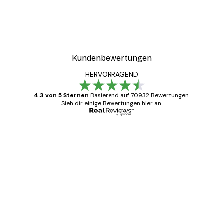
Kundenbewertungen
HERVORRAGEND
4.3 von 5 Sternen
Basierend auf 70932 Bewertungen.
Sieh dir einige Bewertungen hier an.
Verifizierter Käufer
Kundenbewertungen
Alles wie immer zügig, schnell, sicher
verpackt und ein stressfreier Einkauf
gewesen.
5 Jun
Edit D