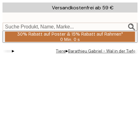
Skip
Versandkostenfrei ab 59 €
to
main
content.
Suche Produkt, Name, Marke...
30% Rabatt auf Poster & 15% Rabatt auf Rahmen*
0 Min.
0 s
Gültig
bis:
▸
▸
Tiere
Barathieu Gabriel - Wal in der Tiefe P
2026-
08-
06