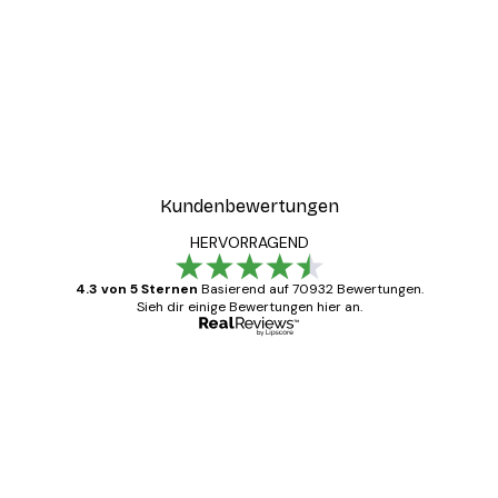
Kundenbewertungen
HERVORRAGEND
4.3 von 5 Sternen
Basierend auf 70932 Bewertungen.
Sieh dir einige Bewertungen hier an.
Verifizierter Käufer
Kundenbewertungen
Alles wie immer zügig, schnell, sicher
verpackt und ein stressfreier Einkauf
gewesen.