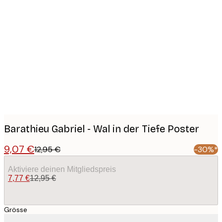
Product
images
Barathieu Gabriel - Wal in der Tiefe Poster
9,07 €
12,95 €
-30%*
Aktiviere deinen Mitgliedspreis
7,77 €
12,95 €
Grösse