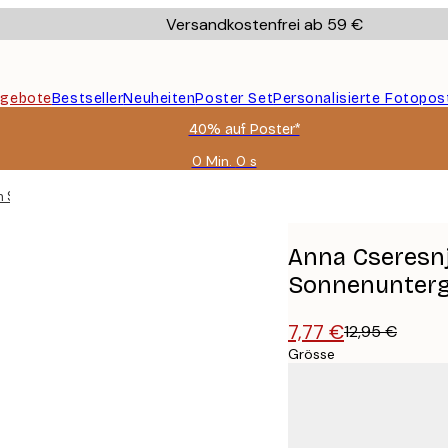
Versandkostenfrei ab 59 €
gebote
Bestseller
Neuheiten
Poster Set
Personalisierte Fotopos
40% auf Poster*
0 Min.
0 s
Gültig
bis:
im Sonnenuntergang Poster
2026-
08-
09
Anna Cseresnj
Sonnenunterg
7,77 €
12,95 €
Grösse