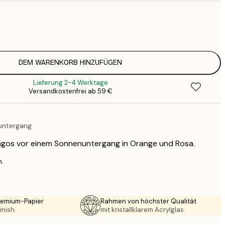
7
1
12
2
16
DEM WARENKORB HINZUFÜGEN
2
Lieferung 2-4 Werktage
16
Versandkostenfrei ab 59 €
2
19
3
untergang
26
4
ingos vor einem Sonnenuntergang in Orange und Rosa.
64
n.
Premium-Papier
Rahmen von höchster Qualität
inish.
mit kristallklarem Acrylglas.