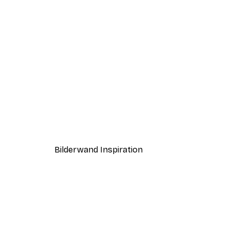
-40%*
Nebeliger Sonnenaufgang Po
Ab 7,77 €
12,95 €
Bilderwand Inspiration