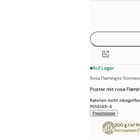
Frame
21x30 cm
options
30x40 cm
40x50 cm
50x50 cm
Auf Lager
50x70 cm
Rosa Flamingos Sonnen
70x100 cm
Poster mit rosa Flam
100x150 cm
Rahmen nicht inbegriffe
PS56149-4
Preishistorie
200 g / m² 
mit mattem F