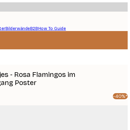
ter
Bilderwände
B2B
How To Guide
es - Rosa Flamingos im
ang Poster
-40%*