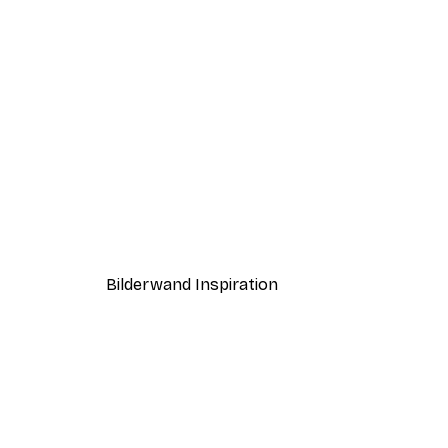
-30%*
Andreas Magnusson - Elegant
Ab 9,07 €
12,95 €
Bilderwand Inspiration