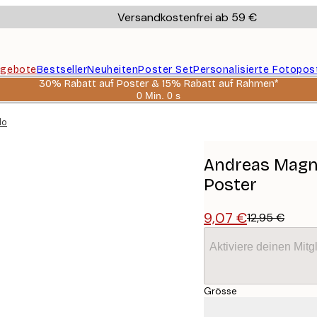
Versandkostenfrei ab 59 €
gebote
Bestseller
Neuheiten
Poster Set
Personalisierte Fotopos
30% Rabatt auf Poster & 15% Rabatt auf Rahmen*
0 Min.
0 s
Gültig
bis:
ode-Löwin Poster
2026-
08-
06
Andreas Magn
Poster
9,07 €
12,95 €
Aktiviere deinen Mitg
Grösse