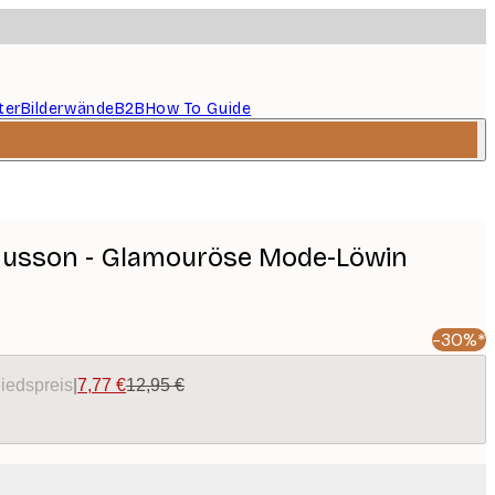
ter
Bilderwände
B2B
How To Guide
usson - Glamouröse Mode-Löwin
-30%*
liedspreis
|
7,77 €
12,95 €