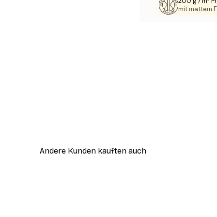
200 g / m² 
mit mattem F
Andere Kunden kauften auch