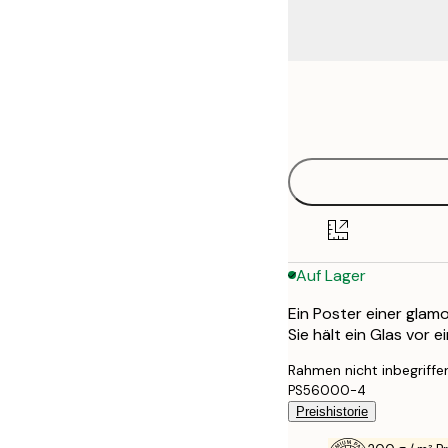
Frame
21x30 cm
options
30x40 cm
50x70 cm
70x100 cm
Auf Lager
100x150 cm
Ein Poster einer glamo
Sie hält ein Glas vor 
Rahmen nicht inbegriffe
PS56000-4
Preishistorie