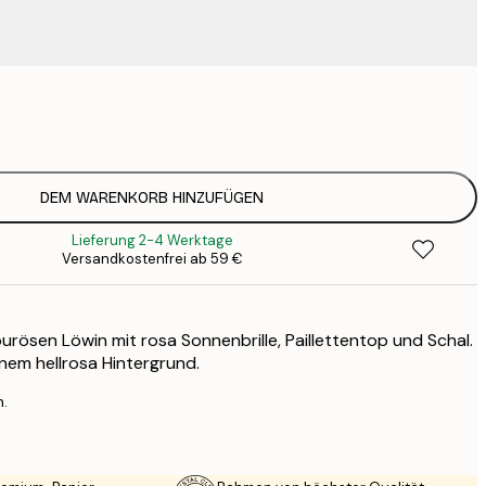
9
1
15
2
23
DEM WARENKORB HINZUFÜGEN
3
Lieferung 2-4 Werktage
30
Versandkostenfrei ab 59 €
4
75
urösen Löwin mit rosa Sonnenbrille, Paillettentop und Schal.
einem hellrosa Hintergrund.
n.