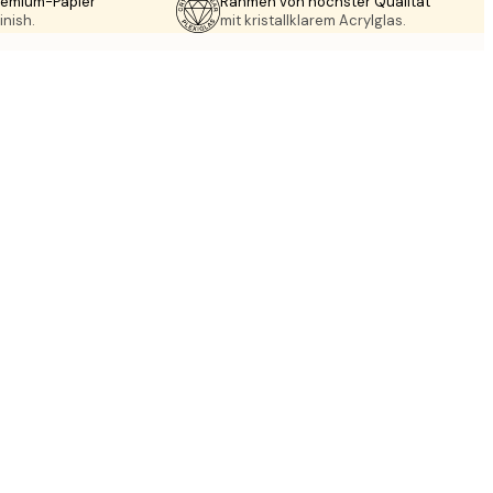
Premium-Papier
Rahmen von höchster Qualität
inish.
mit kristallklarem Acrylglas.