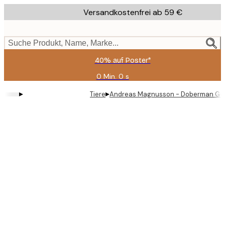
Skip
Versandkostenfrei ab 59 €
to
main
content.
Suche Produkt, Name, Marke...
40% auf Poster*
0 Min.
0 s
Gültig
bis:
▸
▸
Tiere
Andreas Magnusson - Doberman Gen
2026-
08-
09