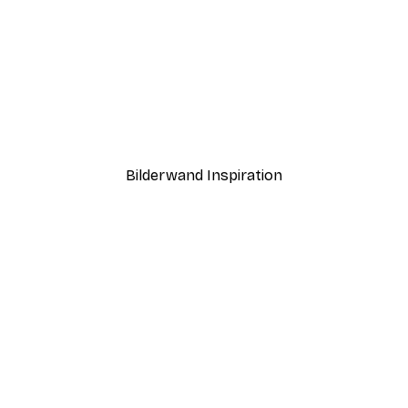
-40%*
Happy Soul Poster
Ab 7,77 €
12,95 €
Bilderwand Inspiration