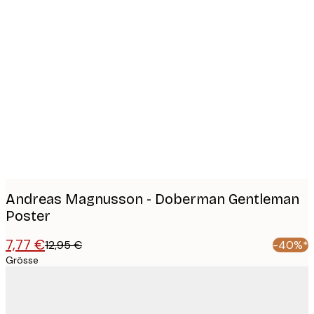
Product
images
Andreas Magnusson - Doberman Gentleman
Poster
7,77 €
12,95 €
-40%*
Grösse