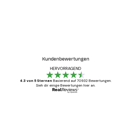
Kundenbewertungen
HERVORRAGEND
4.3 von 5 Sternen
Basierend auf 70932 Bewertungen.
Sieh dir einige Bewertungen hier an.
Verifizierter Käufer
Kundenbewertungen
Alles wie immer zügig, schnell, sicher
verpackt und ein stressfreier Einkauf
gewesen.