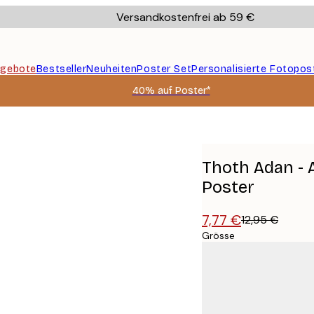
Versandkostenfrei ab 59 €
gebote
Bestseller
Neuheiten
Poster Set
Personalisierte Fotopos
40% auf Poster*
lken Poster
Thoth Adan - 
Poster
7,77 €
12,95 €
Grösse