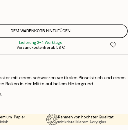
7
1
12
2
19
DEM WARENKORB HINZUFÜGEN
3
Lieferung 2-4 Werktage
26
Versandkostenfrei ab 59 €
4
64
Poster mit einem schwarzen vertikalen Pinselstrich und einem
n Balken in der Mitte auf hellem Hintergrund.
n.
Premium-Papier
Rahmen von höchster Qualität
inish.
mit kristallklarem Acrylglas.