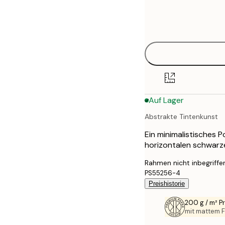
Frame
21x30 cm
options
30x40 cm
50x70 cm
70x100 cm
Auf Lager
100x150 cm
Abstrakte Tintenkunst
Ein minimalistisches 
horizontalen schwarze
Rahmen nicht inbegriffe
PS55256-4
Preishistorie
200 g / m² 
mit mattem F