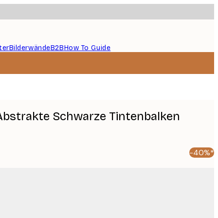
ter
Bilderwände
B2B
How To Guide
Abstrakte Schwarze Tintenbalken
-40%*