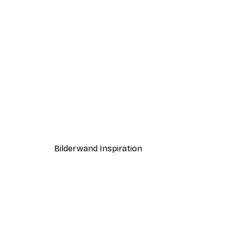
-40%*
Coco Poster
Ab 7,77 €
12,95 €
Bilderwand Inspiration