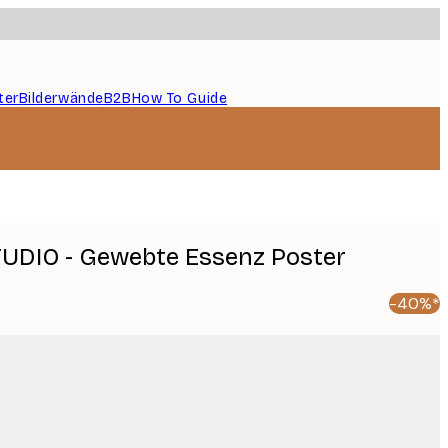
ter
Bilderwände
B2B
How To Guide
UDIO - Gewebte Essenz Poster
-40%*