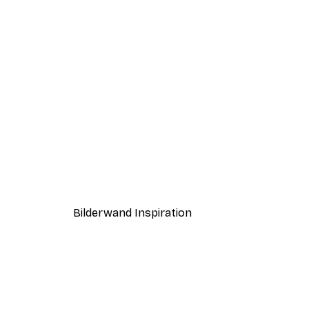
-40%*
Haus am See Poster
Ab 7,77 €
12,95 €
Bilderwand Inspiration