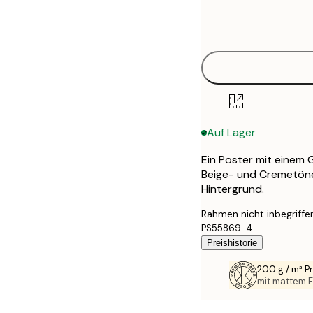
Frame
21x30 cm
options
30x40 cm
40x50 cm
50x50 cm
Auf Lager
50x70 cm
Ein Poster mit einem
70x100 cm
Beige- und Cremetöne
Hintergrund.
100x150 cm
Rahmen nicht inbegriffe
PS55869-4
Preishistorie
200 g / m² 
mit mattem F