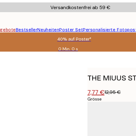
Versandkostenfrei ab 59 €
gebote
Bestseller
Neuheiten
Poster Set
Personalisierte Fotopos
40% auf Poster*
0 Min.
0 s
Gültig
bis:
er
2026-
08-
09
THE MIUUS ST
7,77 €
12,95 €
Grösse