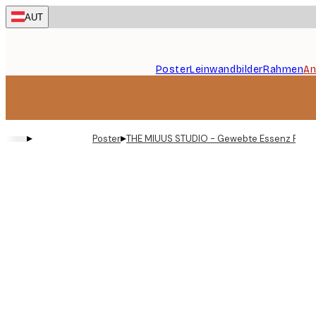
Skip
AUT
to
main
content.
Poster
Leinwandbilder
Rahmen
An
▸
▸
Poster
THE MIUUS STUDIO - Gewebte Essenz Post