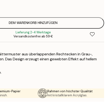
7
1
12
2
16
DEM WARENKORB HINZUFÜGEN
2
Lieferung 2-4 Werktage
16
Versandkostenfrei ab 59 €
2
19
3
 Gittermuster aus überlappenden Rechtecken in Grau-,
26
4
n. Das Design erzeugt einen gewebten Effekt auf hellem
64
n.
Premium-Papier
Rahmen von höchster Qualität
inish.
mit kristallklarem Acrylglas.