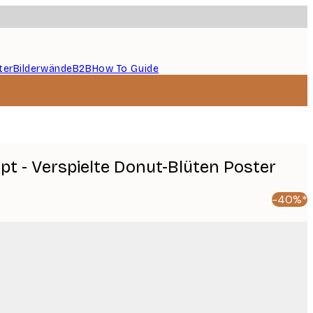
ter
Bilderwände
B2B
How To Guide
pt - Verspielte Donut-Blüten Poster
-40%*