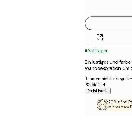
options
30x40 cm
40x50 cm
50x50 cm
Auf Lager
50x70 cm
Ein lustiges und farb
70x100 cm
Wanddekoration, um d
100x150 cm
Rahmen nicht inbegriffe
PS55522-4
Preishistorie
200 g / m² 
mit mattem F