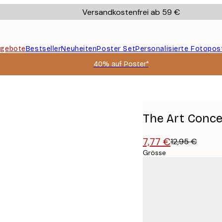
Versandkostenfrei ab 59 €
gebote
Bestseller
Neuheiten
Poster Set
Personalisierte Fotopos
40% auf Poster*
 Poster
The Art Conce
7,77 €
12,95 €
Grösse