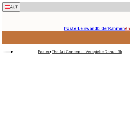
Skip
AUT
to
main
content.
Poster
Leinwandbilder
Rahmen
An
▸
▸
Poster
The Art Concept - Verspielte Donut-Blüten