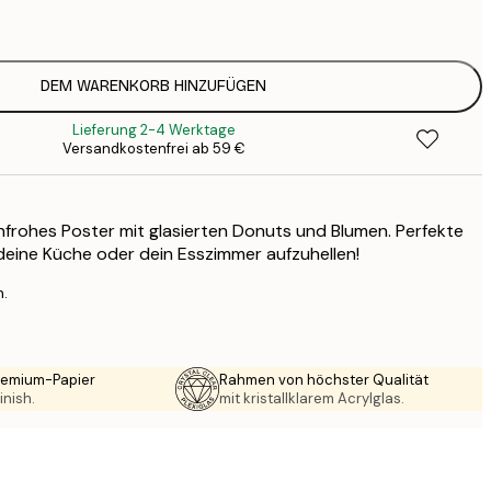
1
12
2
16
DEM WARENKORB HINZUFÜGEN
2
Lieferung 2-4 Werktage
16
Versandkostenfrei ab 59 €
2
19
3
enfrohes Poster mit glasierten Donuts und Blumen. Perfekte
26
4
eine Küche oder dein Esszimmer aufzuhellen!
64
n.
Premium-Papier
Rahmen von höchster Qualität
inish.
mit kristallklarem Acrylglas.