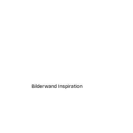
-40%*
Coco Poster
Ab 7,77 €
12,95 €
Bilderwand Inspiration