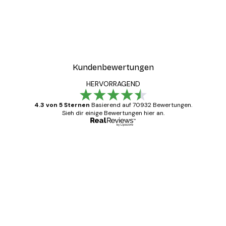
Kundenbewertungen
HERVORRAGEND
4.3 von 5 Sternen
Basierend auf 70932 Bewertungen.
Sieh dir einige Bewertungen hier an.
Verifizierter Käufer
Kundenbewertungen
Alles wie immer zügig, schnell, sicher
verpackt und ein stressfreier Einkauf
gewesen.
5 Jun
Edit D