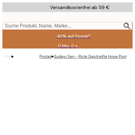
Skip
Versandkostenfrei ab 59 €
to
main
content.
Suche Produkt, Name, Marke...
40% auf Poster*
0 Min.
0 s
Gültig
bis:
▸
▸
Poster
Sudevi Sen - Rote Gestreifte Hose Poster
2026-
08-
09