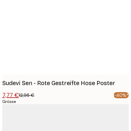
Product
images
Sudevi Sen - Rote Gestreifte Hose Poster
7,77 €
12,95 €
-40%*
Grösse