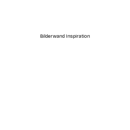
-40%*
pielte Lila Bananen Poster
Ab 7,77 €
12,95 €
Bilderwand Inspiration