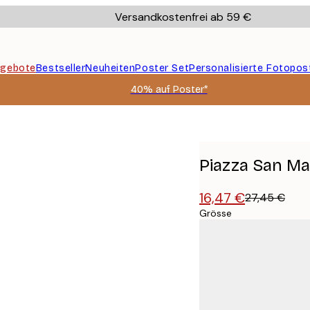
Versandkostenfrei ab 59 €
gebote
Bestseller
Neuheiten
Poster Set
Personalisierte Fotopos
40% auf Poster*
Piazza San Ma
16,47 €
27,45 €
Grösse