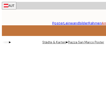
Skip
AUT
to
main
content.
Poster
Leinwandbilder
Rahmen
An
▸
▸
Städte & Karten
Piazza San Marco Poster