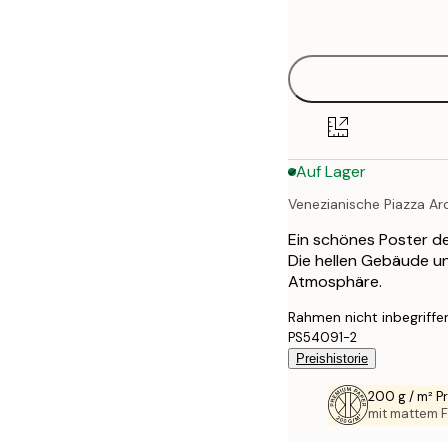
options
Auf Lager
Venezianische Piazza Ar
Ein schönes Poster de
Die hellen Gebäude un
Atmosphäre.
Rahmen nicht inbegriffe
PS54091-2
Preishistorie
200 g / m² 
mit mattem F