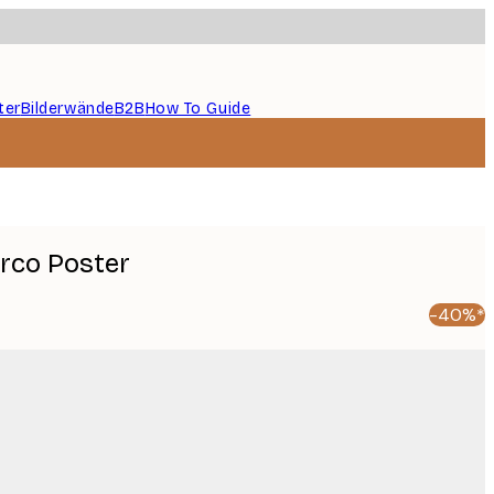
ter
Bilderwände
B2B
How To Guide
rco Poster
-40%*