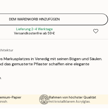
2
DEM WARENKORB HINZUFÜGEN
Lieferung 2-4 Werktage
Versandkostenfrei ab 59 €
chitektur
s Markusplatzes in Venedig mit seinen Bögen und Säulen.
d das gemusterte Pflaster schaffen eine elegante
n.
Premium-Papier
Rahmen von höchster Qualität
inish.
mit kristallklarem Acrylglas.