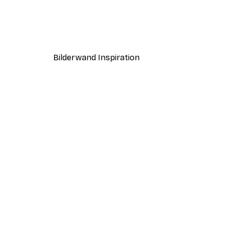
Coco Poster
Ab 7,77 €
12,95 €
Bilderwand Inspiration