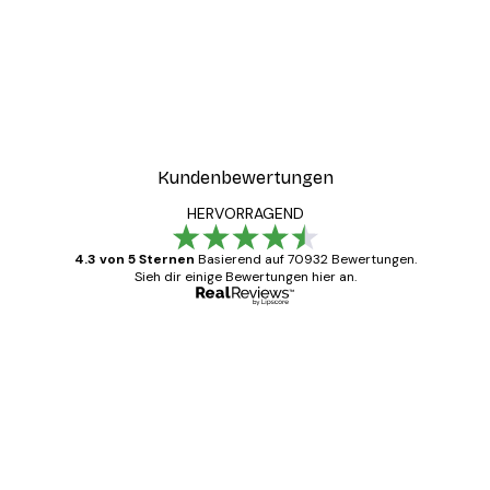
Kundenbewertungen
HERVORRAGEND
4.3 von 5 Sternen
Basierend auf 70932 Bewertungen.
Sieh dir einige Bewertungen hier an.
Verifizierter Käufer
Kundenbewertungen
Alles wie immer zügig, schnell, sicher
verpackt und ein stressfreier Einkauf
gewesen.
5 Jun