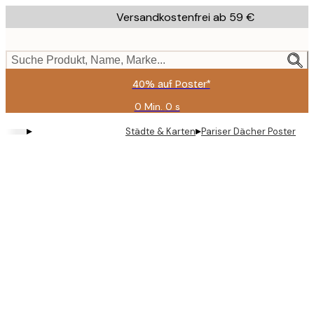
Skip
Versandkostenfrei ab 59 €
to
main
content.
Suche Produkt, Name, Marke...
40% auf Poster*
0 Min.
0 s
Gültig
bis:
▸
▸
Städte & Karten
Pariser Dächer Poster
2026-
08-
09