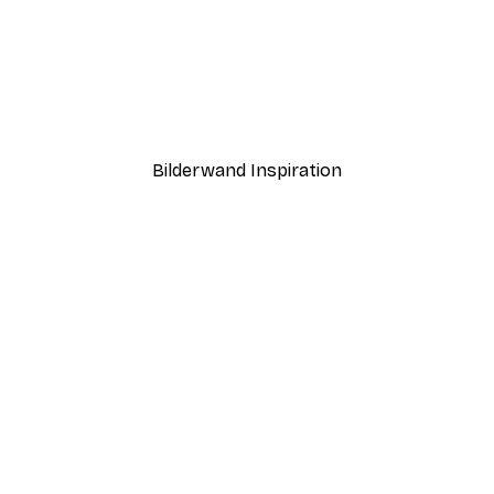
-40%*
Sommermorgen Poster
Ab 7,77 €
12,95 €
Bilderwand Inspiration