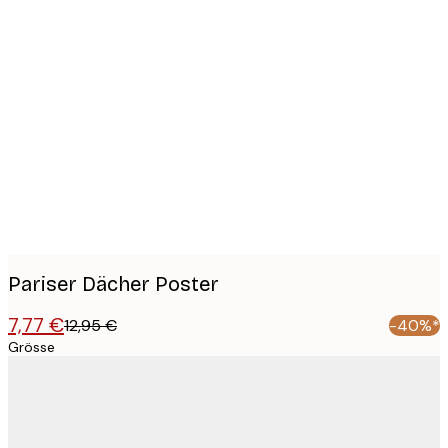
Product
images
Pariser Dächer Poster
7,77 €
12,95 €
-40%*
Grösse