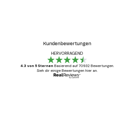
Kundenbewertungen
HERVORRAGEND
4.3 von 5 Sternen
Basierend auf 70932 Bewertungen.
Sieh dir einige Bewertungen hier an.
Verifizierter Käufer
Kundenbewertungen
Alles wie immer zügig, schnell, sicher
verpackt und ein stressfreier Einkauf
gewesen.
5 Jun
Edit D