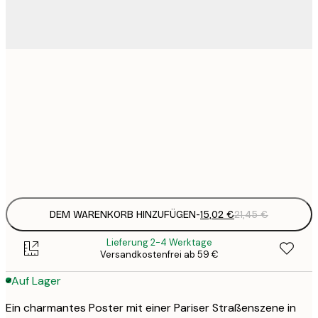
15
30x40 cm
2
23
50x70 cm
3
Frame
options
DEM WARENKORB HINZUFÜGEN
-
15,02 €
21,45 €
Lieferung 2-4 Werktage
Versandkostenfrei ab 59 €
Auf Lager
Ein charmantes Poster mit einer Pariser Straßenszene in