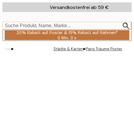
Skip
Versandkostenfrei ab 59 €
to
main
content.
Suche Produkt, Name, Marke...
30% Rabatt auf Poster & 15% Rabatt auf Rahmen*
0 Min.
0 s
Gültig
bis:
▸
▸
Städte & Karten
Paris Träume Poster
2026-
08-
06