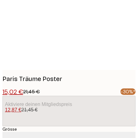
Product
images
Paris Träume Poster
15,02 €
21,45 €
-30%*
Aktiviere deinen Mitgliedspreis
12,87 €
21,45 €
Grösse