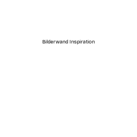
-30%*
ndorf Poster
Leon Devenice - Love Tre
Ab 9,07 €
12,95 €
Bilderwand Inspiration