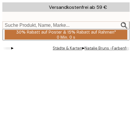
Skip
Versandkostenfrei ab 59 €
to
main
content.
Suche Produkt, Name, Marke...
30% Rabatt auf Poster & 15% Rabatt auf Rahmen*
0 Min.
0 s
Gültig
bis:
▸
▸
Städte & Karten
Natalie Bruns -Farbenfro
2026-
08-
06