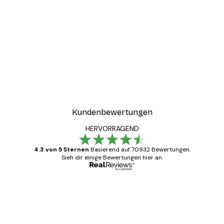
-30%*
ster
Coco Poster
Ab 9,07 €
12,95 €
Kundenbewertungen
HERVORRAGEND
4.3 von 5 Sternen
Basierend auf 70932 Bewertungen.
Sieh dir einige Bewertungen hier an.
Verifizierter Käufer
Kundenbewertungen
Alles wie immer zügig, schnell, sicher
verpackt und ein stressfreier Einkauf