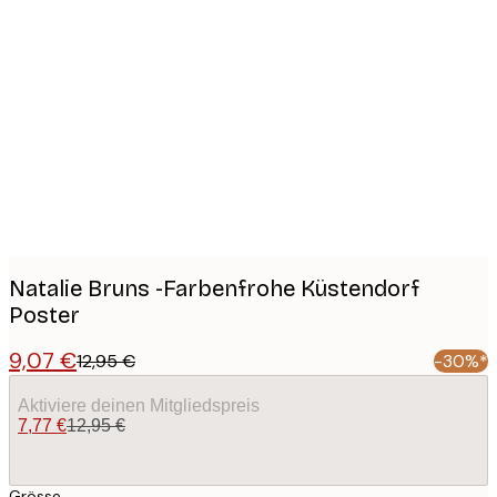
Product
images
Natalie Bruns -Farbenfrohe Küstendorf
Poster
9,07 €
12,95 €
-30%*
Aktiviere deinen Mitgliedspreis
7,77 €
12,95 €
Grösse