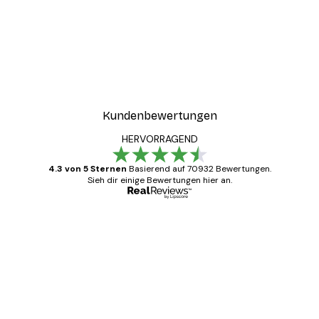
Kundenbewertungen
HERVORRAGEND
4.3 von 5 Sternen
Basierend auf 70932 Bewertungen.
Sieh dir einige Bewertungen hier an.
Verifizierter Käufer
Kundenbewertungen
Alles wie immer zügig, schnell, sicher
verpackt und ein stressfreier Einkauf
gewesen.
5 Jun