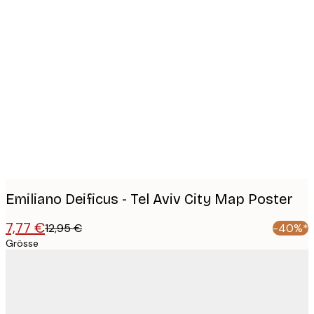
Product
images
Emiliano Deificus - Tel Aviv City Map Poster
7,77 €
12,95 €
-40%*
Grösse