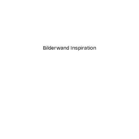
-40%*
Abstrakter Sonnenunter
Ab 7,77 €
12,95 €
Bilderwand Inspiration