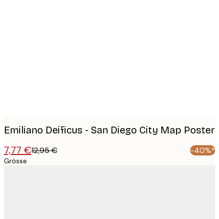
Product
images
Emiliano Deificus - San Diego City Map Poster
7,77 €
12,95 €
-40%*
Grösse