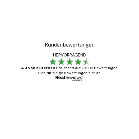
Kundenbewertungen
HERVORRAGEND
4.3 von 5 Sternen
Basierend auf 70932 Bewertungen.
Sieh dir einige Bewertungen hier an.
Verifizierter Käufer
Kundenbewertungen
Alles wie immer zügig, schnell, sicher
verpackt und ein stressfreier Einkauf
gewesen.
5 Jun
Edit D