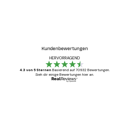
Kundenbewertungen
HERVORRAGEND
4.3 von 5 Sternen
Basierend auf 70932 Bewertungen.
Sieh dir einige Bewertungen hier an.
Verifizierter Käufer
Kundenbewertungen
Alles wie immer zügig, schnell, sicher
verpackt und ein stressfreier Einkauf
gewesen.
5 Jun