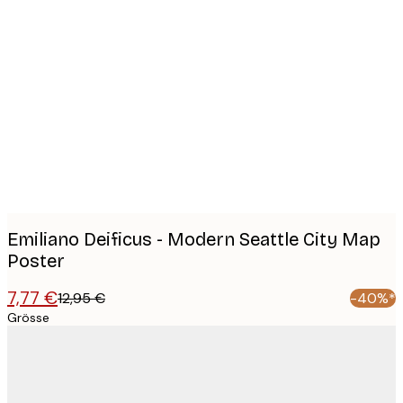
Product
images
Emiliano Deificus - Modern Seattle City Map
Poster
7,77 €
12,95 €
-40%*
Grösse