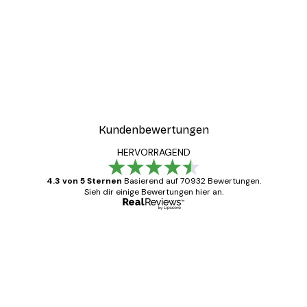
Kundenbewertungen
HERVORRAGEND
4.3 von 5 Sternen
Basierend auf 70932 Bewertungen.
Sieh dir einige Bewertungen hier an.
Verifizierter Käufer
Kundenbewertungen
Alles wie immer zügig, schnell, sicher
verpackt und ein stressfreier Einkauf
gewesen.