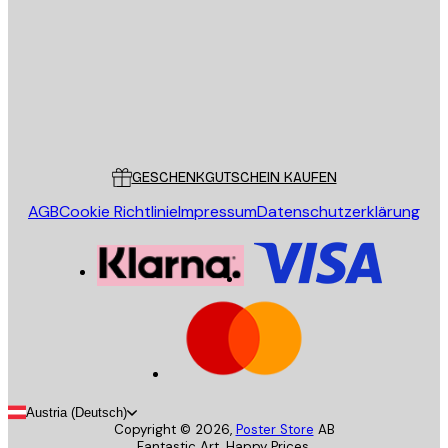
SENDEN
Store
Poster Store
Kundendienst
GESCHENKGUTSCHEIN KAUFEN
AGB
Cookie Richtlinie
Impressum
Datenschutzerklärung
Austria (Deutsch)
Copyright ©
2026
,
Poster Store
AB
Fantastic Art. Happy Prices.