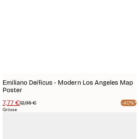
Product
images
Emiliano Deificus - Modern Los Angeles Map
Poster
7,77 €
12,95 €
-40%*
Grösse