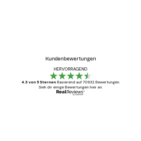
Kundenbewertungen
HERVORRAGEND
4.3 von 5 Sternen
Basierend auf 70932 Bewertungen.
Sieh dir einige Bewertungen hier an.
Verifizierter Käufer
Kundenbewertungen
Alles wie immer zügig, schnell, sicher
verpackt und ein stressfreier Einkauf
gewesen.