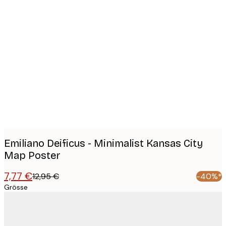
Product
images
Emiliano Deificus - Minimalist Kansas City
Map Poster
7,77 €
12,95 €
-40%*
Grösse