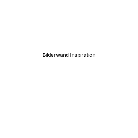
-40%*
ntergang Poster
Paris Poster
Ab 12,87 €
21,45 €
Bilderwand Inspiration