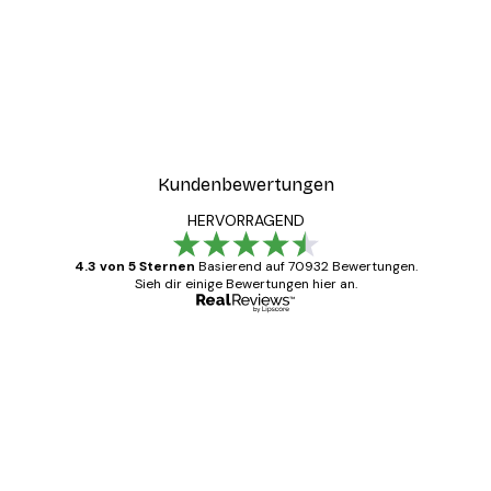
Kundenbewertungen
HERVORRAGEND
4.3 von 5 Sternen
Basierend auf 70932 Bewertungen.
Sieh dir einige Bewertungen hier an.
Verifizierter Käufer
Kundenbewertungen
Alles wie immer zügig, schnell, sicher
verpackt und ein stressfreier Einkauf
gewesen.
5 Jun