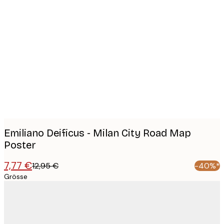
Product
images
Emiliano Deificus - Milan City Road Map
Poster
7,77 €
12,95 €
-40%*
Grösse