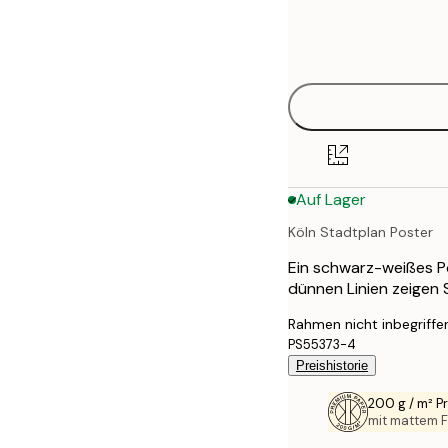
Frame
21x30 cm
options
30x40 cm
40x50 cm
50x70 cm
Auf Lager
70x100 cm
Köln Stadtplan Poster
100x150 cm
Ein schwarz-weißes Po
dünnen Linien zeigen
Rahmen nicht inbegriffe
PS55373-4
Preishistorie
200 g / m² 
mit mattem F