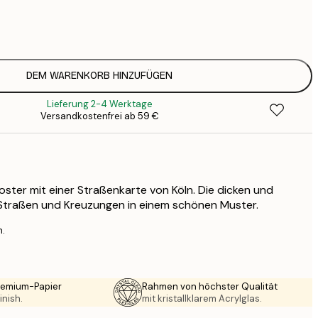
7
1
12
2
16
DEM WARENKORB HINZUFÜGEN
2
Lieferung 2-4 Werktage
19
Versandkostenfrei ab 59 €
3
26
4
64
ster mit einer Straßenkarte von Köln. Die dicken und
 Straßen und Kreuzungen in einem schönen Muster.
n.
Premium-Papier
Rahmen von höchster Qualität
inish.
mit kristallklarem Acrylglas.