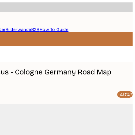
ter
Bilderwände
B2B
How To Guide
icus - Cologne Germany Road Map
-40%*