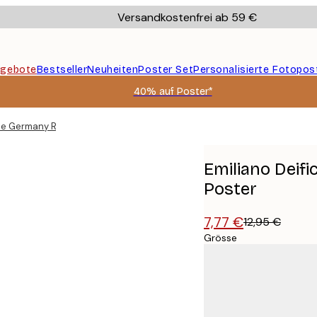
Versandkostenfrei ab 59 €
gebote
Bestseller
Neuheiten
Poster Set
Personalisierte Fotopos
40% auf Poster*
gne Germany Road Map Poster
Emiliano Deif
Poster
7,77 €
12,95 €
Grösse