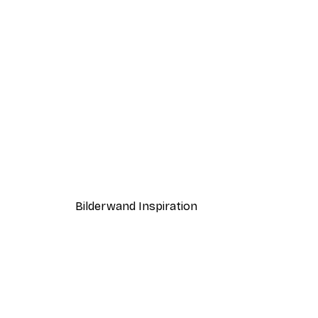
-40%*
Coco Poster
Ab 7,77 €
12,95 €
Bilderwand Inspiration