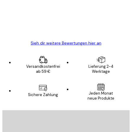
Alles wie immer zügig, schnell, sicher
verpackt und ein stressfreier Einkauf
gewesen.
5 Jun
Edit D
Sieh dir weitere Bewertungen hier an
Versandkostenfrei
Lieferung 2-4
ab 59 €
Werktage
Jeden Monat
Sichere Zahlung
neue Produkte