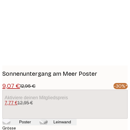
Product
images
Sonnenuntergang am Meer Poster
9,07 €
12,95 €
-30%*
Aktiviere deinen Mitgliedspreis
7,77 €
12,95 €
Poster
Leinwand
Grösse