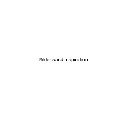
-40%*
Matisse - Rote Algen auf himmelblauem Hintergrund Poster
Sonnenuntergang Van Po
Ab 12,87 €
21,45 €
Bilderwand Inspiration