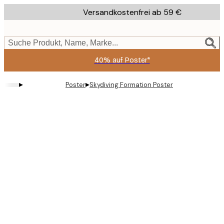
Skip
Versandkostenfrei ab 59 €
to
main
content.
Suche Produkt, Name, Marke...
40% auf Poster*
▸
▸
Poster
Skydiving Formation Poster