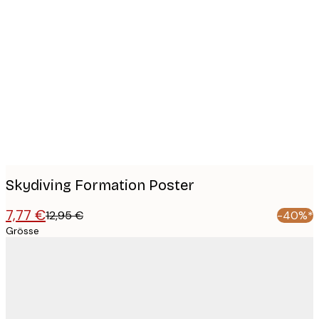
Product
images
Skydiving Formation Poster
7,77 €
12,95 €
-40%*
Grösse