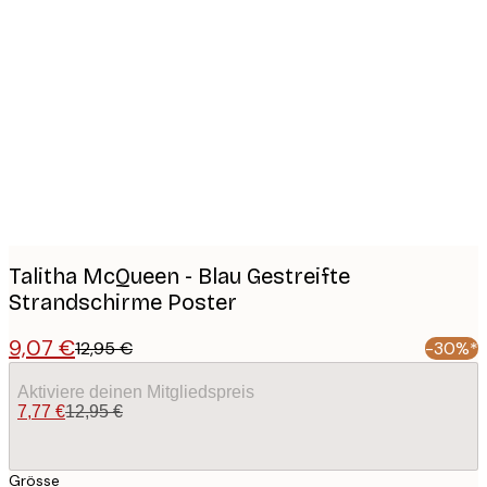
Product
images
Talitha McQueen - Blau Gestreifte
Strandschirme Poster
9,07 €
12,95 €
-30%*
Aktiviere deinen Mitgliedspreis
7,77 €
12,95 €
Grösse