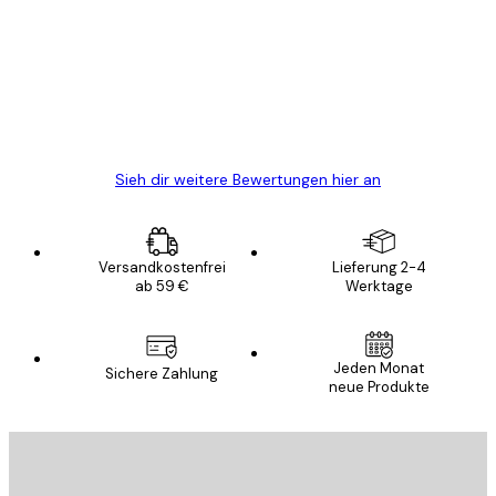
Alles wie immer zügig, schnell, sicher
verpackt und ein stressfreier Einkauf
gewesen.
5 Jun
Edit D
Sieh dir weitere Bewertungen hier an
Versandkostenfrei
Lieferung 2-4
ab 59 €
Werktage
Jeden Monat
Sichere Zahlung
neue Produkte