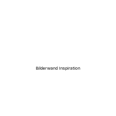
-30%*
Rosa Dahlie Poster
Ab 9,07 €
12,95 €
Bilderwand Inspiration