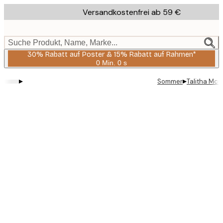
Skip
Versandkostenfrei ab 59 €
to
main
content.
Suche Produkt, Name, Marke...
30% Rabatt auf Poster & 15% Rabatt auf Rahmen*
0 Min.
0 s
Gültig
bis:
▸
▸
Sommer
Talitha McQ
2026-
08-
06