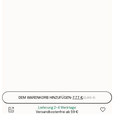
7
21x30 cm
1
12
30x40 cm
2
16
40x50 cm
2
21
50x70 cm
3
29
70x100 cm
4
64
100x150 cm
Frame
options
DEM WARENKORB HINZUFÜGEN
-
7,77 €
12,95 €
Lieferung 2-4 Werktage
Versandkostenfrei ab 59 €