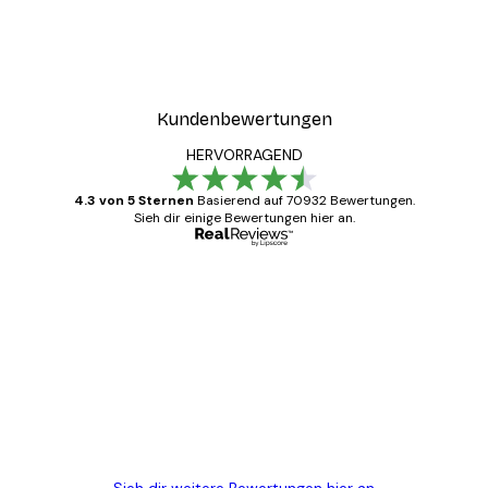
Kundenbewertungen
HERVORRAGEND
4.3 von 5 Sternen
Basierend auf 70932 Bewertungen.
Sieh dir einige Bewertungen hier an.
Verifizierter Käufer
Kundenbewertungen
Alles wie immer zügig, schnell, sicher
verpackt und ein stressfreier Einkauf
gewesen.
5 Jun
Edit D