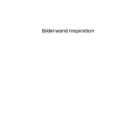
Abstrakter Sonnenunter
Ab 7,77 €
12,95 €
Bilderwand Inspiration