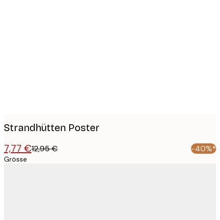
Product
images
Strandhütten Poster
7,77 €
12,95 €
-40%*
Grösse