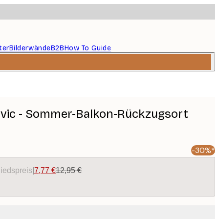
ter
Bilderwände
B2B
How To Guide
ovic - Sommer-Balkon-Rückzugsort
-30%*
liedspreis
|
7,77 €
12,95 €