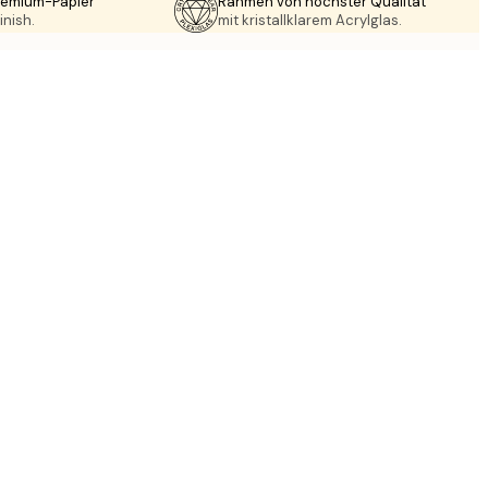
Premium-Papier
Rahmen von höchster Qualität
inish.
mit kristallklarem Acrylglas.