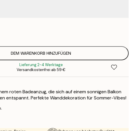
9
1
15
2
19
DEM WARENKORB HINZUFÜGEN
2
Lieferung 2-4 Werktage
23
Versandkostenfrei ab 59 €
3
30
4
einem roten Badeanzug, die sich auf einem sonnigen Balkon
75
men entspannt. Perfekte Wanddekoration für Sommer-Vibes!
n.