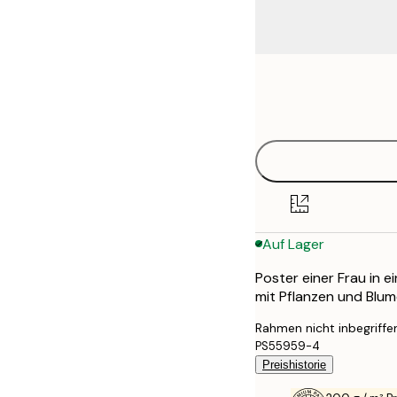
Frame
21x30 cm
options
30x40 cm
40x50 cm
50x70 cm
Auf Lager
70x100 cm
Poster einer Frau in 
100x150 cm
mit Pflanzen und Blu
Rahmen nicht inbegriffe
PS55959-4
Preishistorie