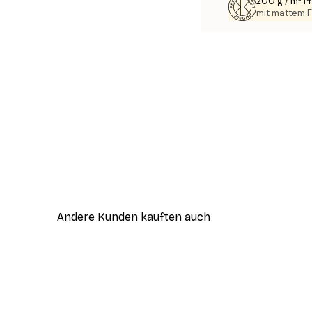
200 g / m² 
mit mattem F
Andere Kunden kauften auch