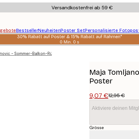
Versandkostenfrei ab 59 €
gebote
Bestseller
Neuheiten
Poster Set
Personalisierte Fotopos
30% Rabatt auf Poster & 15% Rabatt auf Rahmen*
0 Min.
0 s
Gültig
bis:
anovic - Sommer-Balkon-Rückzugsort Poster
2026-
08-
06
Maja Tomljan
Poster
9,07 €
12,95 €
Aktiviere deinen Mitg
Grösse