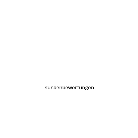
-30%*
Coco Poster
Ab 9,07 €
12,95 €
Kundenbewertungen
n
ügig, schnell, sicher verpackt und ein stressfreier Einkauf gewesen.