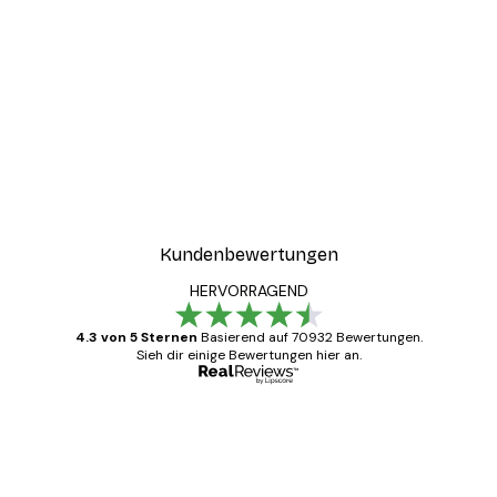
Kundenbewertungen
HERVORRAGEND
4.3 von 5 Sternen
Basierend auf 70932 Bewertungen.
Sieh dir einige Bewertungen hier an.
Verifizierter Käufer
Kundenbewertungen
Alles wie immer zügig, schnell, sicher
verpackt und ein stressfreier Einkauf