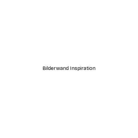
-30%*
rtcollectionno01 Poster
Goldfigur Poster
Ab 9,07 €
12,95 €
Bilderwand Inspiration