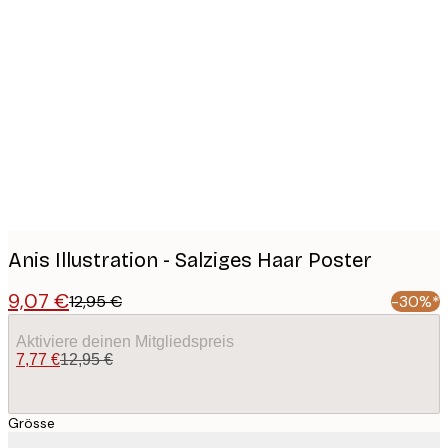
Product
images
Anis Illustration - Salziges Haar Poster
9,07 €
12,95 €
-30%*
Aktiviere deinen Mitgliedspreis
7,77 €
12,95 €
Grösse