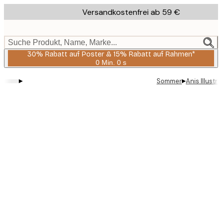
Skip
Versandkostenfrei ab 59 €
to
main
content.
Suche Produkt, Name, Marke...
30% Rabatt auf Poster & 15% Rabatt auf Rahmen*
0 Min.
0 s
Gültig
bis:
▸
▸
Sommer
Anis Illustr
2026-
08-
06