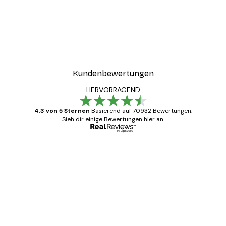
Kundenbewertungen
HERVORRAGEND
4.3 von 5 Sternen
Basierend auf 70932 Bewertungen.
Sieh dir einige Bewertungen hier an.
Verifizierter Käufer
Kundenbewertungen
Alles wie immer zügig, schnell, sicher
verpackt und ein stressfreier Einkauf
gewesen.
5 Jun
Edit D