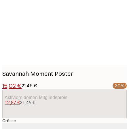
Product
images
Savannah Moment Poster
15,02 €
21,45 €
-30%*
Aktiviere deinen Mitgliedspreis
12,87 €
21,45 €
Grösse