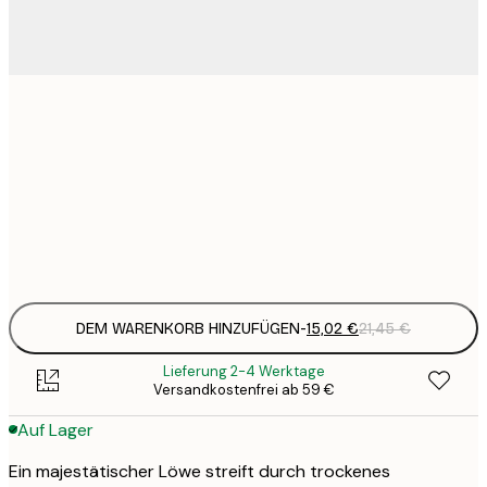
15
30x40 cm
2
23
50x70 cm
3
Frame
options
DEM WARENKORB HINZUFÜGEN
-
15,02 €
21,45 €
Lieferung 2-4 Werktage
Versandkostenfrei ab 59 €
Auf Lager
Ein majestätischer Löwe streift durch trockenes