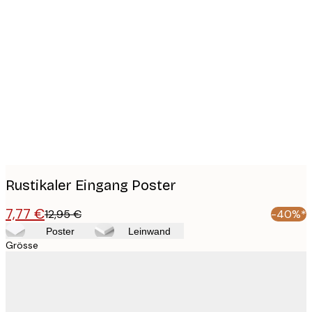
Product
images
Rustikaler Eingang Poster
7,77 €
12,95 €
-40%*
Poster
Leinwand
Grösse