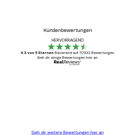
Kundenbewertungen
HERVORRAGEND
4.3 von 5 Sternen
Basierend auf 70932 Bewertungen.
Sieh dir einige Bewertungen hier an.
Verifizierter Käufer
Kundenbewertungen
Alles wie immer zügig, schnell, sicher
verpackt und ein stressfreier Einkauf
gewesen.
5 Jun
Edit D
Sieh dir weitere Bewertungen hier an