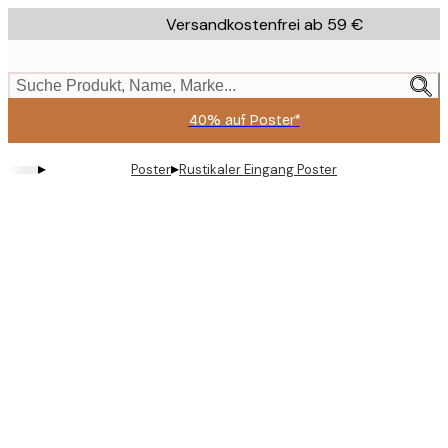
Skip
Versandkostenfrei ab 59 €
to
main
content.
Suche Produkt, Name, Marke...
40% auf Poster*
▸
▸
Poster
Rustikaler Eingang Poster