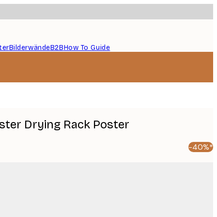
ter
Bilderwände
B2B
How To Guide
oster Drying Rack Poster
-40%*