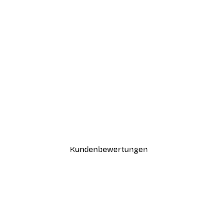
-40%*
Paris Poster
Ab 12,87 €
21,45 €
Kundenbewertungen
n
ügig, schnell, sicher verpackt und ein stressfreier Einkauf gewesen.