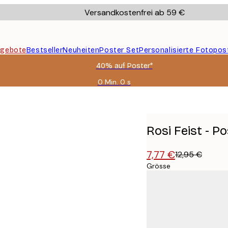
Versandkostenfrei ab 59 €
gebote
Bestseller
Neuheiten
Poster Set
Personalisierte Fotopos
40% auf Poster*
0 Min.
0 s
Gültig
bis:
2026-
08-
09
Rosi Feist - P
7,77 €
12,95 €
Grösse