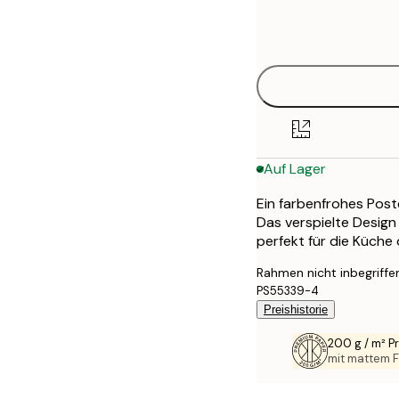
Frame
21x30 cm
options
50x70 cm
70x100 cm
100x150 cm
Auf Lager
Ein farbenfrohes Pos
Das verspielte Design
perfekt für die Küch
Rahmen nicht inbegriffe
PS55339-4
Preishistorie
200 g / m² 
mit mattem F