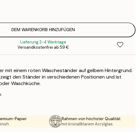
7
1
19
3
26
DEM WARENKORB HINZUFÜGEN
4
Lieferung 2-4 Werktage
64
Versandkostenfrei ab 59 €
ter mit einem roten Wäscheständer auf gelbem Hintergrund.
 zeigt den Ständer in verschiedenen Positionen und ist
e oder Waschküche.
n.
Premium-Papier
Rahmen von höchster Qualität
inish.
mit kristallklarem Acrylglas.