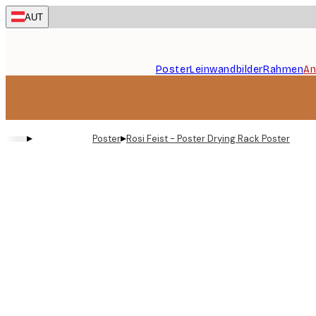
Skip
AUT
to
main
content.
Poster
Leinwandbilder
Rahmen
An
▸
▸
Poster
Rosi Feist - Poster Drying Rack Poster