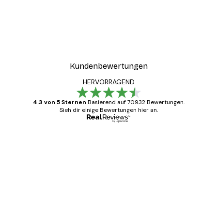
Kundenbewertungen
HERVORRAGEND
4.3 von 5 Sternen
Basierend auf 70932 Bewertungen.
Sieh dir einige Bewertungen hier an.
Verifizierter Käufer
Kundenbewertungen
Alles wie immer zügig, schnell, sicher
verpackt und ein stressfreier Einkauf
gewesen.
5 Jun
Edit D