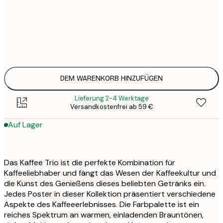
19
21x30 cm
3
32
30x40 cm
6
49
50x70 cm
9
DEM WARENKORB HINZUFÜGEN
Lieferung 2-4 Werktage
Versandkostenfrei ab 59 €
Auf Lager
Das Kaffee Trio ist die perfekte Kombination für
Kaffeeliebhaber und fängt das Wesen der Kaffeekultur und
die Kunst des Genießens dieses beliebten Getränks ein.
Jedes Poster in dieser Kollektion präsentiert verschiedene
Aspekte des Kaffeeerlebnisses. Die Farbpalette ist ein
reiches Spektrum an warmen, einladenden Brauntönen,