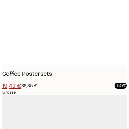
Product
images
Coffee Postersets
19,42 €
38,85 €
-50%
Grösse