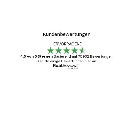
Kundenbewertungen
HERVORRAGEND
4.3 von 5 Sternen
Basierend auf 70932 Bewertungen.
Sieh dir einige Bewertungen hier an.
Verifizierter Käufer
Kundenbewertungen
Alles wie immer zügig, schnell, sicher
verpackt und ein stressfreier Einkauf
gewesen.
5 Jun
Edit D