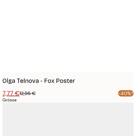
Product
images
Olga Telnova - Fox Poster
7,77 €
12,95 €
-40%*
Grösse