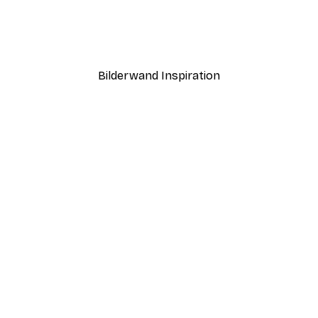
häschen Poster
Olga Telnova - Forest Wild
Ab 7,77 €
12,95 €
Bilderwand Inspiration