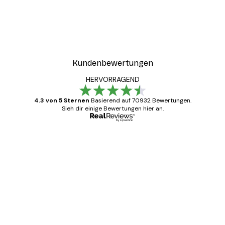
-40%*
ster
Coco Poster
Ab 7,77 €
12,95 €
Kundenbewertungen
HERVORRAGEND
4.3 von 5 Sternen
Basierend auf 70932 Bewertungen.
Sieh dir einige Bewertungen hier an.
Verifizierter Käufer
Kundenbewertungen
Alles wie immer zügig, schnell, sicher
verpackt und ein stressfreier Einkauf
gewesen.
5 Jun
Edit D