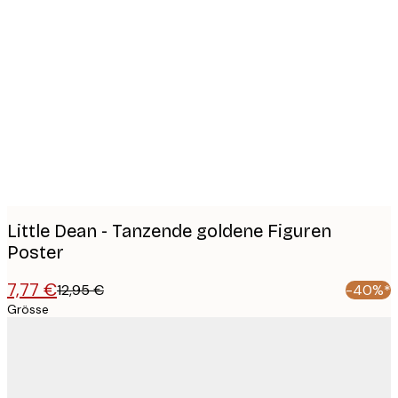
Product
images
Little Dean - Tanzende goldene Figuren
Poster
7,77 €
12,95 €
-40%*
Grösse