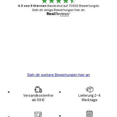
4.3 von 5 Sternen
Basierend auf 70932 Bewertungen.
Sieh dir einige Bewertungen hier an.
Verifizierter Käufer
Kundenbewertungen
Alles wie immer zügig, schnell, sicher
verpackt und ein stressfreier Einkauf
gewesen.
5 Jun
Edit D
Sieh dir weitere Bewertungen hier an
Versandkostenfrei
Lieferung 2-4
ab 59 €
Werktage