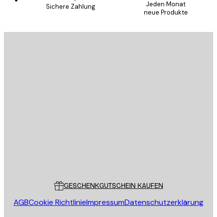
Jeden Monat
Sichere Zahlung
neue Produkte
E-Mail
SENDEN
Store
Poster Store
Kundendienst
GESCHENKGUTSCHEIN KAUFEN
AGB
Cookie Richtlinie
Impressum
Datenschutzerklärung