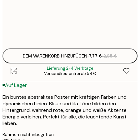
64
100x150 cm
Frame
options
DEM WARENKORB HINZUFÜGEN
-
7,77 €
12,95 €
Lieferung 2-4 Werktage
Versandkostenfrei ab 59 €
Auf Lager
Ein buntes abstraktes Poster mit kräftigen Farben und
dynamischen Linien. Blaue und lila Töne bilden den
Hintergrund, während rote, orange und weiße Akzente
Energie verleihen. Perfekt für alle, die leuchtende Kunst
lieben.
Rahmen nicht inbegriffen.