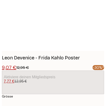
Product
images
Leon Devenice - Frida Kahlo Poster
9,07 €
12,95 €
-30%*
Aktiviere deinen Mitgliedspreis
7,77 €
12,95 €
Grösse