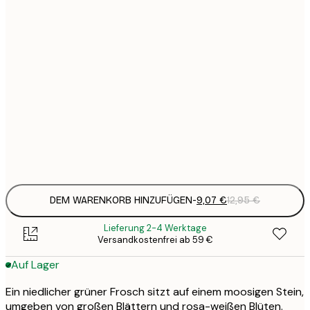
9
21x30 cm
1
15
30x40 cm
2
Frame
options
DEM WARENKORB HINZUFÜGEN
-
9,07 €
12,95 €
Lieferung 2-4 Werktage
Versandkostenfrei ab 59 €
Auf Lager
Ein niedlicher grüner Frosch sitzt auf einem moosigen Stein,
umgeben von großen Blättern und rosa-weißen Blüten.