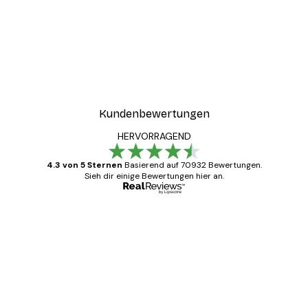
Kundenbewertungen
HERVORRAGEND
4.3 von 5 Sternen
Basierend auf 70932 Bewertungen.
Sieh dir einige Bewertungen hier an.
Verifizierter Käufer
Kundenbewertungen
Alles wie immer zügig, schnell, sicher
verpackt und ein stressfreier Einkauf
gewesen.
5 Jun