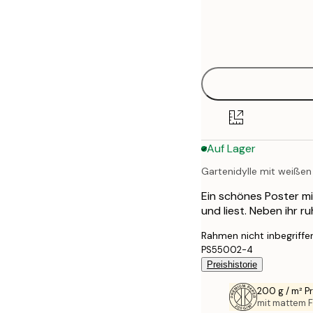
Frame
21x30 cm
options
30x40 cm
40x50 cm
50x50 cm
Auf Lager
50x70 cm
Gartenidylle mit weiße
70x100 cm
Ein schönes Poster mit
100x150 cm
und liest. Neben ihr r
Rahmen nicht inbegriffe
PS55002-4
Preishistorie
200 g / m² 
mit mattem F