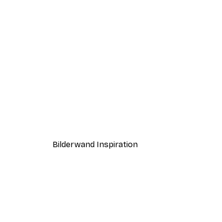
-40%*
Kaffeemoment Poster
Ab 7,77 €
12,95 €
Bilderwand Inspiration