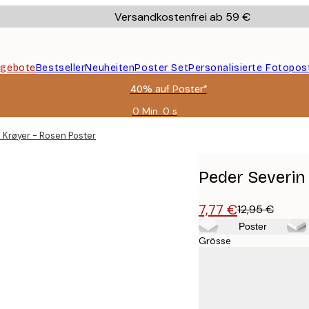
Versandkostenfrei ab 59 €
gebote
Bestseller
Neuheiten
Poster Set
Personalisierte Fotopos
40% auf Poster*
0 Min.
0 s
Gültig
bis:
 Krøyer - Rosen Poster
2026-
08-
09
Peder Severin
7,77 €
12,95 €
Poster
Grösse