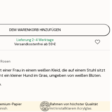
7
1
12
2
16
DEM WARENKORB HINZUFÜGEN
2
Lieferung 2-4 Werktage
16
Versandkostenfrei ab 59 €
2
19
3
n Rosen
26
4
 einer Frau in einem weißen Kleid, die auf einem Stuhl sitzt
64
uht ein kleiner Hund im Gras, umgeben von weißen Blüten.
n.
Premium-Papier
Rahmen von höchster Qualität
inish.
mit kristallklarem Acrylglas.