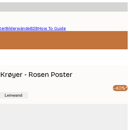
ter
Bilderwände
B2B
How To Guide
 Krøyer - Rosen Poster
-40%*
Leinwand