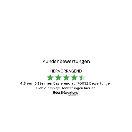
Kundenbewertungen
HERVORRAGEND
4.3 von 5 Sternen
Basierend auf 70932 Bewertungen.
Sieh dir einige Bewertungen hier an.
Verifizierter Käufer
Kundenbewertungen
Alles wie immer zügig, schnell, sicher
verpackt und ein stressfreier Einkauf
gewesen.