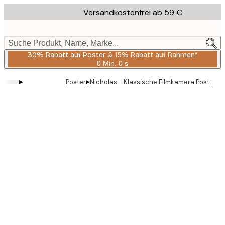
Skip
Versandkostenfrei ab 59 €
to
main
content.
Suche Produkt, Name, Marke...
30% Rabatt auf Poster & 15% Rabatt auf Rahmen*
0 Min.
0 s
Gültig
bis:
▸
▸
Poster
Nicholas - Klassische Filmkamera Poster
2026-
08-
06