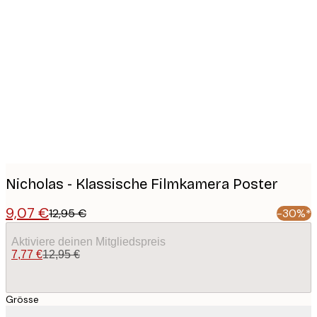
Product
images
Nicholas - Klassische Filmkamera Poster
9,07 €
12,95 €
-30%*
Aktiviere deinen Mitgliedspreis
7,77 €
12,95 €
Grösse