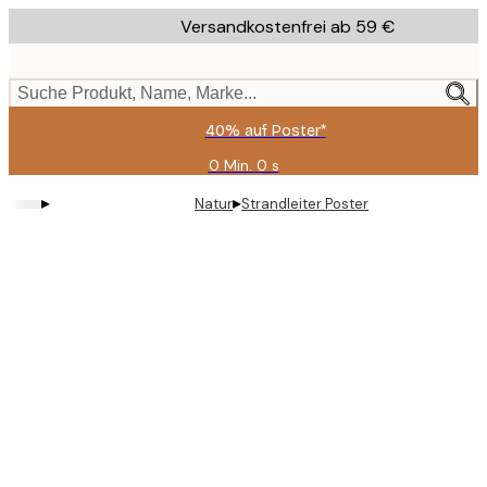
Skip
Versandkostenfrei ab 59 €
to
main
content.
Suche Produkt, Name, Marke...
40% auf Poster*
0 Min.
0 s
Gültig
bis:
▸
▸
Natur
Strandleiter Poster
2026-
08-
09