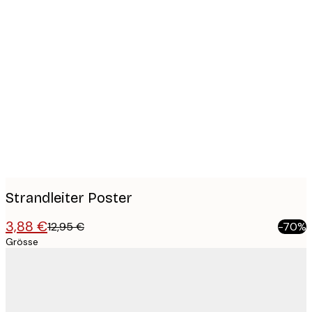
Product
images
Strandleiter Poster
3,88 €
12,95 €
-70%
Grösse