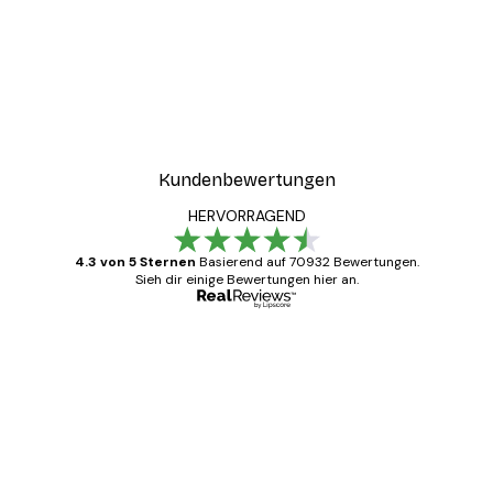
Kundenbewertungen
HERVORRAGEND
4.3 von 5 Sternen
Basierend auf 70932 Bewertungen.
Sieh dir einige Bewertungen hier an.
Verifizierter Käufer
Kundenbewertungen
Alles wie immer zügig, schnell, sicher
verpackt und ein stressfreier Einkauf
gewesen.
5 Jun