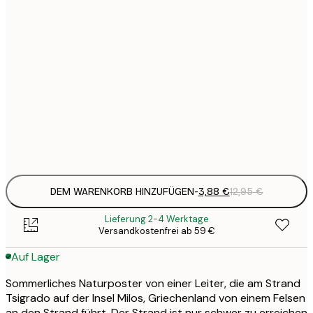
3
21x30 cm
1
5
30x40 cm
2
8
50x70 cm
3
Frame
options
DEM WARENKORB HINZUFÜGEN
-
3,88 €
12,95 €
Lieferung 2-4 Werktage
Versandkostenfrei ab 59 €
Auf Lager
Sommerliches Naturposter von einer Leiter, die am Strand
Tsigrado auf der Insel Milos, Griechenland von einem Felsen
an den Strand führt. Der Strand ist nur schwer zu erreichen