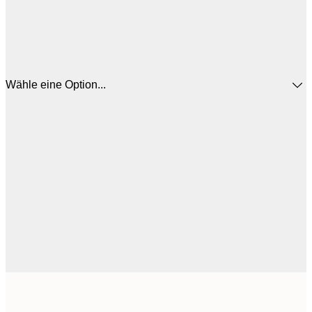
Wähle eine Option...
17
30x40 cm
2