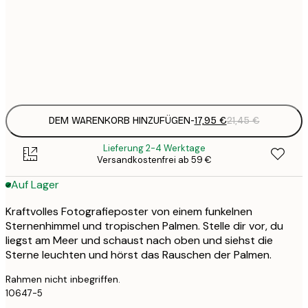
27
50x70 cm
3
Frame
options
DEM WARENKORB HINZUFÜGEN
-
17,95 €
21,45 €
Lieferung 2-4 Werktage
Versandkostenfrei ab 59 €
Auf Lager
Kraftvolles Fotografieposter von einem funkelnen
Sternenhimmel und tropischen Palmen. Stelle dir vor, du
liegst am Meer und schaust nach oben und siehst die
Sterne leuchten und hörst das Rauschen der Palmen.
Rahmen nicht inbegriffen.
10647-5