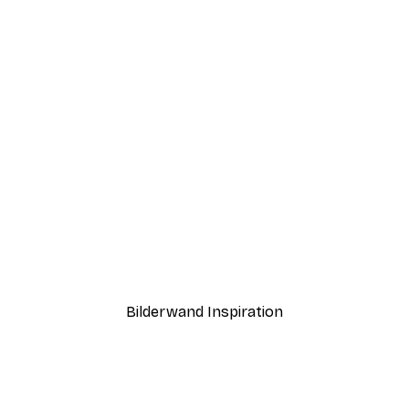
-70%
Outlet
lmond Poster
Surfer Poster
Ab 3,88 €
12,95 €
Bilderwand Inspiration