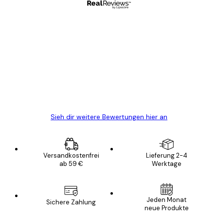
Verifizierter Käufer
Kundenbewertungen
Alles wie immer zügig, schnell, sicher
verpackt und ein stressfreier Einkauf
gewesen.
5 Jun
Edit D
Sieh dir weitere Bewertungen hier an
Versandkostenfrei
Lieferung 2-4
ab 59 €
Werktage
Jeden Monat
Sichere Zahlung
neue Produkte