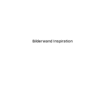
-40%*
e Poster
Pink Flower Poster
Ab 12,87 €
21,45 €
Bilderwand Inspiration