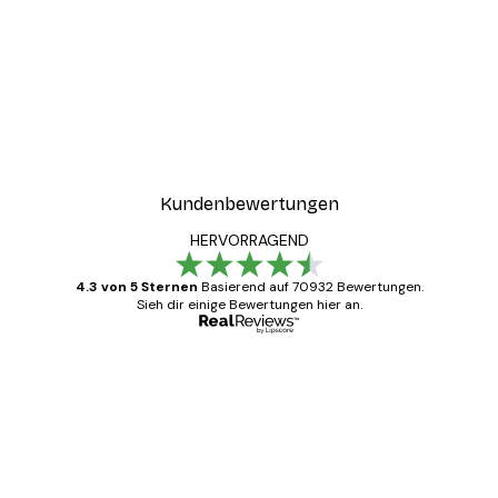
Kundenbewertungen
HERVORRAGEND
4.3 von 5 Sternen
Basierend auf 70932 Bewertungen.
Sieh dir einige Bewertungen hier an.
Verifizierter Käufer
Kundenbewertungen
Alles wie immer zügig, schnell, sicher
verpackt und ein stressfreier Einkauf
gewesen.