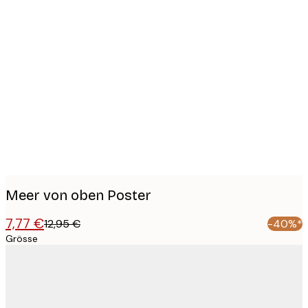
Product
images
Meer von oben Poster
7,77 €
12,95 €
-40%*
Grösse