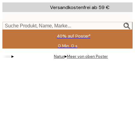
Skip
Versandkostenfrei ab 59 €
to
main
content.
Suche Produkt, Name, Marke...
40% auf Poster*
0 Min.
0 s
Gültig
bis:
▸
▸
Natur
Meer von oben Poster
2026-
08-
09