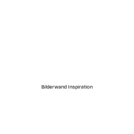
-30%*
Poster
Sommermorgen Poster
Ab 9,07 €
12,95 €
Bilderwand Inspiration