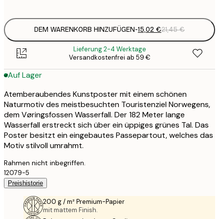
options
DEM WARENKORB HINZUFÜGEN
-
15,02 €
21,45 €
Lieferung 2-4 Werktage
Versandkostenfrei ab 59 €
Auf Lager
Atemberaubendes Kunstposter mit einem schönen
Naturmotiv des meistbesuchten Touristenziel Norwegens,
dem Vøringsfossen Wasserfall. Der 182 Meter lange
Wasserfall erstreckt sich über ein üppiges grünes Tal. Das
Poster besitzt ein eingebautes Passepartout, welches das
Motiv stilvoll umrahmt.
Rahmen nicht inbegriffen.
12079-5
Preishistorie
200 g / m² Premium-Papier
mit mattem Finish.