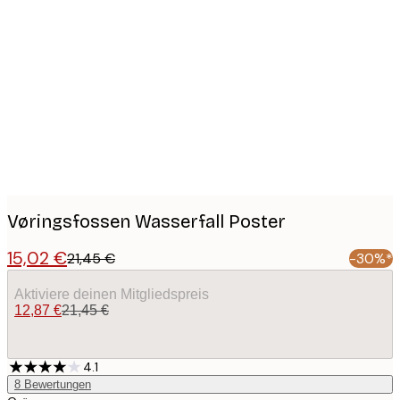
Product
images
Vøringsfossen Wasserfall Poster
15,02 €
21,45 €
-30%*
Aktiviere deinen Mitgliedspreis
12,87 €
21,45 €
4.1
8
Bewertungen