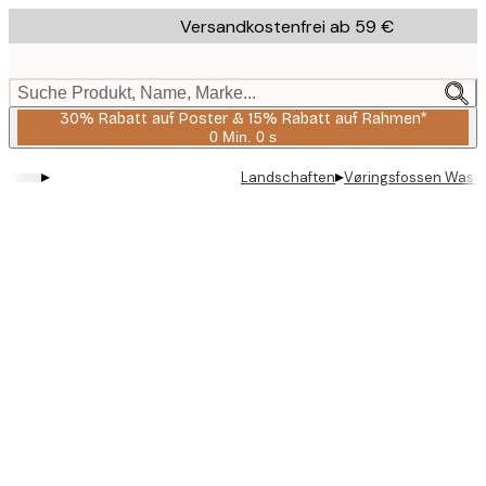
Skip
Versandkostenfrei ab 59 €
to
main
content.
Suche Produkt, Name, Marke...
30% Rabatt auf Poster & 15% Rabatt auf Rahmen*
0 Min.
0 s
Gültig
bis:
▸
▸
Landschaften
Vøringsfossen Wasser
2026-
08-
06