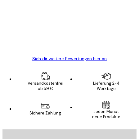
Kundenbewertungen
Alles wie immer zügig, schnell, sicher
verpackt und ein stressfreier Einkauf
gewesen.
5 Jun
Edit D
Sieh dir weitere Bewertungen hier an
Versandkostenfrei
Lieferung 2-4
ab 59 €
Werktage
Jeden Monat
Sichere Zahlung
neue Produkte