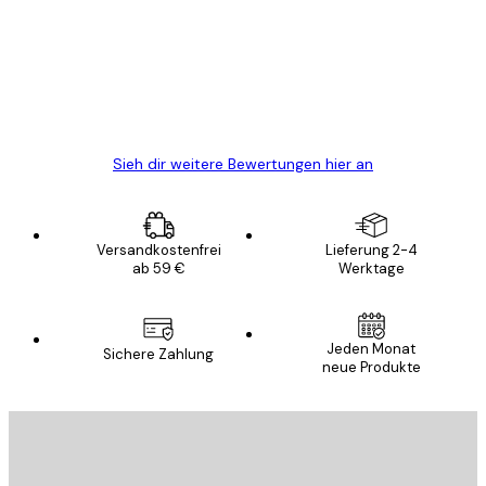
Alles wie immer zügig, schnell, sicher
verpackt und ein stressfreier Einkauf
gewesen.
5 Jun
Edit D
Sieh dir weitere Bewertungen hier an
Versandkostenfrei
Lieferung 2-4
ab 59 €
Werktage
Jeden Monat
Sichere Zahlung
neue Produkte