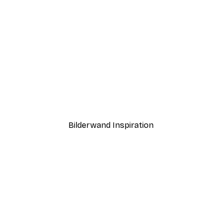
-30%*
ngs Poster
Sommermorgen Poster
Ab 9,07 €
12,95 €
Bilderwand Inspiration