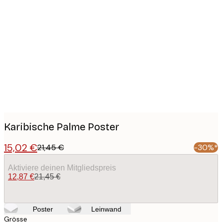
Product
images
Karibische Palme Poster
15,02 €
21,45 €
-30%*
Aktiviere deinen Mitgliedspreis
12,87 €
21,45 €
Poster
Leinwand
Grösse