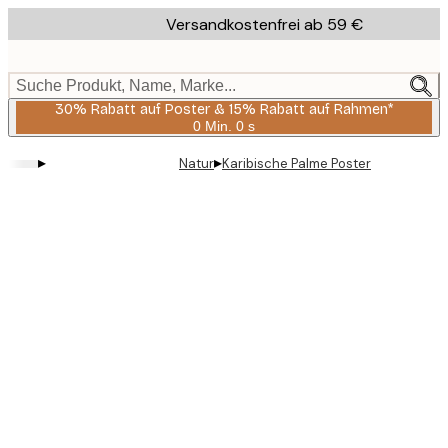
Skip
Versandkostenfrei ab 59 €
to
main
content.
Suche Produkt, Name, Marke...
30% Rabatt auf Poster & 15% Rabatt auf Rahmen*
0 Min.
0 s
Gültig
bis:
▸
▸
Natur
Karibische Palme Poster
2026-
08-
06