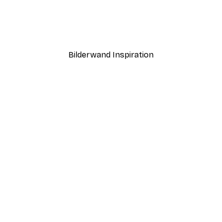
ntergang Poster
Haus am See Poster
Ab 7,77 €
12,95 €
Bilderwand Inspiration