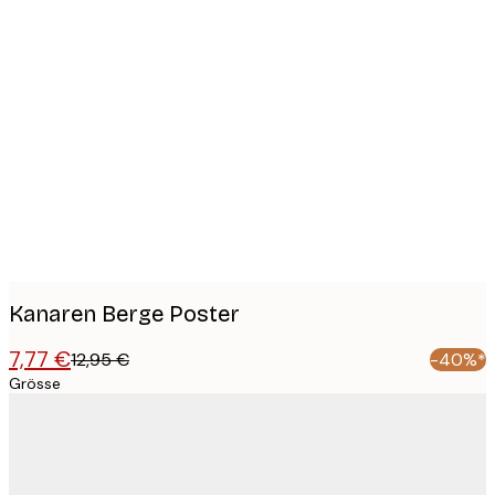
Product
images
Kanaren Berge Poster
7,77 €
12,95 €
-40%*
Grösse