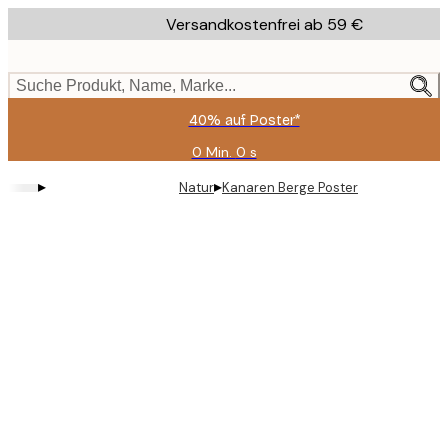
Skip
Versandkostenfrei ab 59 €
to
main
content.
Suche Produkt, Name, Marke...
40% auf Poster*
0 Min.
0 s
Gültig
bis:
▸
▸
Natur
Kanaren Berge Poster
2026-
08-
09