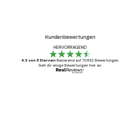
Kundenbewertungen
HERVORRAGEND
4.3 von 5 Sternen
Basierend auf 70932 Bewertungen.
Sieh dir einige Bewertungen hier an.
Verifizierter Käufer
Kundenbewertungen
Alles wie immer zügig, schnell, sicher
verpackt und ein stressfreier Einkauf
gewesen.
5 Jun
Edit D