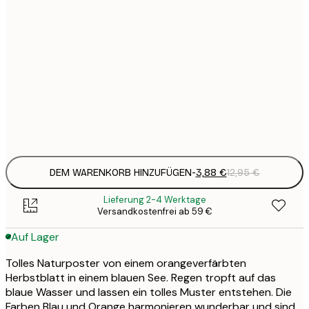
3
21x30 cm
1
5
30x40 cm
2
8
50x70 cm
3
Frame
options
DEM WARENKORB HINZUFÜGEN
-
3,88 €
12,95 €
Lieferung 2-4 Werktage
Versandkostenfrei ab 59 €
Auf Lager
Tolles Naturposter von einem orangeverfärbten
Herbstblatt in einem blauen See. Regen tropft auf das
blaue Wasser und lassen ein tolles Muster entstehen. Die
Farben Blau und Orange harmonieren wunderbar und sind