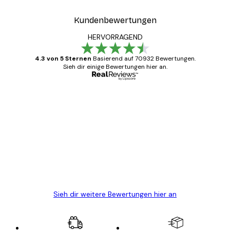
Kundenbewertungen
HERVORRAGEND
4.3 von 5 Sternen
Basierend auf 70932 Bewertungen.
Sieh dir einige Bewertungen hier an.
Verifizierter Käufer
Kundenbewertungen
Alles wie immer zügig, schnell, sicher
verpackt und ein stressfreier Einkauf
gewesen.
5 Jun
Edit D
Sieh dir weitere Bewertungen hier an