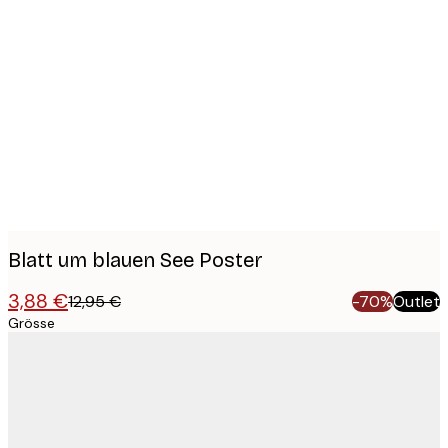
Product
images
Blatt um blauen See Poster
3,88 €
12,95 €
-70%
Outlet
Grösse