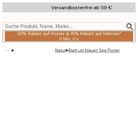
Skip
Versandkostenfrei ab 59 €
to
main
content.
Suche Produkt, Name, Marke...
30% Rabatt auf Poster & 15% Rabatt auf Rahmen*
0 Min.
0 s
Gültig
bis:
▸
▸
Natur
Blatt um blauen See Poster
2026-
08-
06