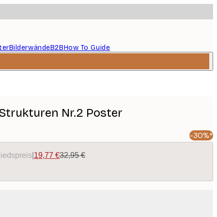
ter
Bilderwände
B2B
How To Guide
trukturen Nr.2 Poster
-30%*
liedspreis
|
19,77 €
32,95 €