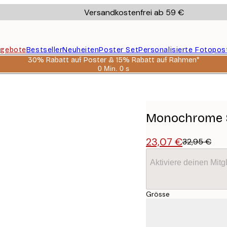
Versandkostenfrei ab 59 €
gebote
Bestseller
Neuheiten
Poster Set
Personalisierte Fotopos
30% Rabatt auf Poster & 15% Rabatt auf Rahmen*
0 Min.
0 s
Gültig
bis:
2026-
08-
06
Monochrome S
23,07 €
32,95 €
Aktiviere deinen Mitg
Grösse