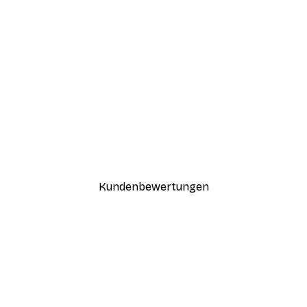
-30%*
Paris Poster
Ab 15,02 €
21,45 €
Kundenbewertungen
n
ügig, schnell, sicher verpackt und ein stressfreier Einkauf gewesen.